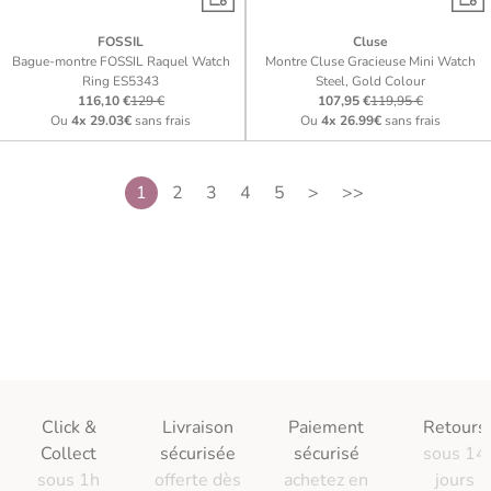
FOSSIL
Cluse
Bague-montre FOSSIL Raquel Watch
Montre Cluse Gracieuse Mini Watch
Ring ES5343
Steel, Gold Colour
116,10 €
129 €
107,95 €
119,95 €
Ou
4x
29.03€
sans frais
Ou
4x
26.99€
sans frais
1
2
3
4
5
>
>>
Click &
Livraison
Paiement
Retours
Collect
sécurisée
sécurisé
sous 14
sous 1h
offerte dès
achetez en
jours