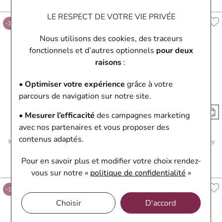
Ou
4x
22.28€
sans frais
Ou
4x
22.28€
sans frais
LE RESPECT DE VOTRE VIE PRIVÉE
-10%
-10%
Nous utilisons des cookies, des traceurs
fonctionnels et d’autres optionnels
pour deux
raisons
:
• Optimiser votre expérience
grâce à votre
parcours de navigation sur notre site.
• Mesurer l’efficacité
des campagnes marketing
avec nos partenaires et vous proposer des
Ice-Watch
Ice-Watch
contenus adaptés.
Montre Ice-Watch ICE flower - Soft
Montre Ice-Watch ICE flower - Ivory
pink lily
grace
Pour en savoir plus et modifier votre choix rendez-
89,10 €
99 €
89,10 €
99 €
Ou
4x
22.28€
sans frais
Ou
4x
22.28€
sans frais
vous
sur notre «
politique de confidentialité
»
-10%
-10%
Choisir
D'accord