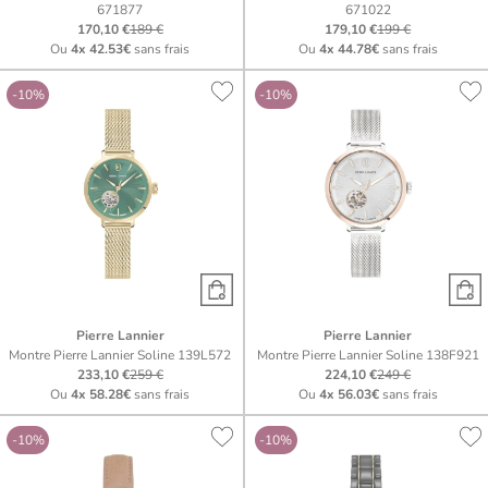
671877
671022
170,10 €
189 €
179,10 €
199 €
Ou
4x
42.53€
sans frais
Ou
4x
44.78€
sans frais
-10%
-10%
Pierre Lannier
Pierre Lannier
Montre Pierre Lannier Soline 139L572
Montre Pierre Lannier Soline 138F921
233,10 €
259 €
224,10 €
249 €
Ou
4x
58.28€
sans frais
Ou
4x
56.03€
sans frais
-10%
-10%