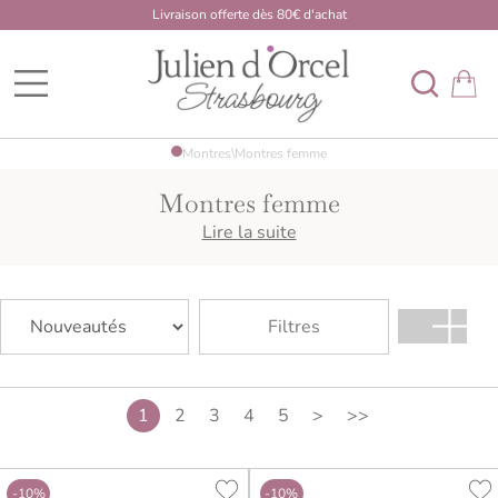
Livraison offerte dès 80€ d'achat
BDK Dome
Montres
\
Montres femme
Montres femme
Découvrez des montres femme élégantes, modernes ou
Lire la suite
fantaisie, pensées pour accompagner le quotidien avec
style.
Filtres
1
2
3
4
5
>
>>
-10%
-10%