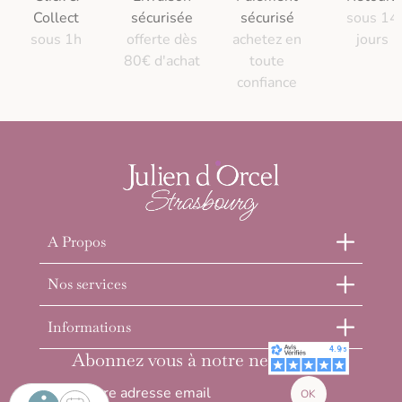
Collect
sécurisée
sécurisé
sous 14
sous 1h
offerte dès
achetez en
jours
80€ d'achat
toute
confiance
A Propos
Nos services
Informations
Abonnez vous à notre newsletter