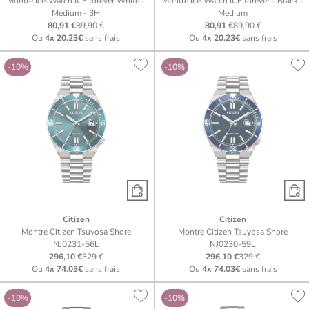
Montre Ice-Watch ICE forever White -
Montre Ice-Watch ICE forever - Black -
Medium - 3H
Medium
80,91 €
89,90 €
80,91 €
89,90 €
Ou
4x
20.23€
sans frais
Ou
4x
20.23€
sans frais
-10%
-10%
Citizen
Citizen
Montre Citizen Tsuyosa Shore
Montre Citizen Tsuyosa Shore
NJ0231-56L
NJ0230-59L
296,10 €
329 €
296,10 €
329 €
Ou
4x
74.03€
sans frais
Ou
4x
74.03€
sans frais
-10%
-10%