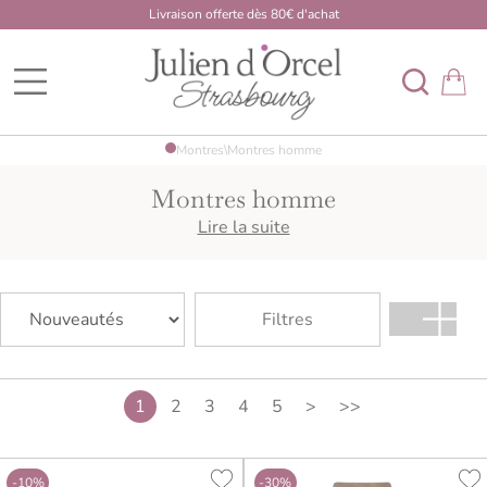
Livraison offerte dès 80€ d'achat
BDK Dome
Montres
\
Montres homme
Montres homme
Montres classiques, sportives ou modernes, notre
Lire la suite
sélection homme associe style, praticité et accessibilité.
Filtres
1
2
3
4
5
>
>>
-10%
-30%