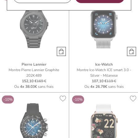
Pierre Lannier
Ice-Watch
Montre Pierre Lannier Graphite
Montre Ice-Watch ICE smart 3.0 -
202K489
Silver - Milanese
152,10 €
169 €
107,10 €
119 €
Ou
4x
38.03€
sans frais
Ou
4x
26.78€
sans frais
-10%
-10%