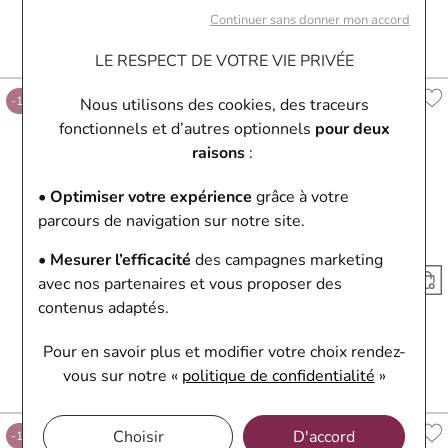
Montre Pierre Lannier Monarck
Montre Pierre Lannier Skeleton
Continuer sans donner mon accord
316F166 France
304G161
242,10 €
269 €
197,10 €
219 €
LE RESPECT DE VOTRE VIE PRIVÉE
Ou
4x
60.53€
sans frais
Ou
4x
49.28€
sans frais
-10%
-10%
Nous utilisons des cookies, des traceurs
fonctionnels et d’autres optionnels
pour deux
raisons
:
• Optimiser votre expérience
grâce à votre
parcours de navigation sur notre site.
• Mesurer l’efficacité
des campagnes marketing
avec nos partenaires et vous proposer des
contenus adaptés.
Pierre Lannier
Pierre Lannier
Montre Pierre Lannier Skeleton
Montre Pierre Lannier Graphite
Pour en savoir plus et modifier votre choix rendez-
304G134
203G161
vous
sur notre «
politique de confidentialité
»
197,10 €
219 €
125,10 €
139 €
Ou
4x
49.28€
sans frais
Ou
4x
31.28€
sans frais
Choisir
D'accord
-10%
-10%