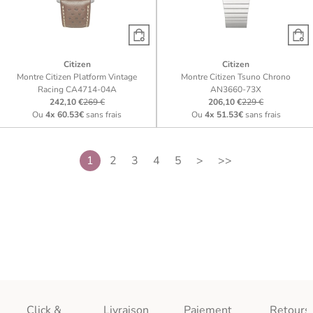
Citizen
Citizen
Montre Citizen Platform Vintage
Montre Citizen Tsuno Chrono
Racing CA4714-04A
AN3660-73X
242,10 €
269 €
206,10 €
229 €
Ou
4x
60.53€
sans frais
Ou
4x
51.53€
sans frais
1
2
3
4
5
>
>>
Click &
Livraison
Paiement
Retours