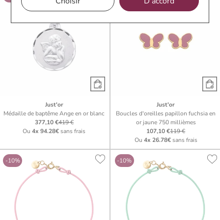
Choisir
D'accord
Just'or
Just'or
Médaille de baptême Ange en or blanc
Boucles d'oreilles papillon fuchsia en
377,10 €
419 €
or jaune 750 millièmes
Ou
4x
94.28€
sans frais
107,10 €
119 €
Ou
4x
26.78€
sans frais
-10%
-10%