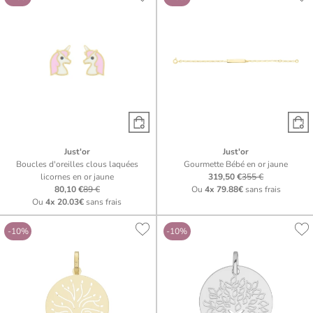
Just'or
Just'or
Boucles d'oreilles clous laquées
Gourmette Bébé en or jaune
licornes en or jaune
319,50 €
355 €
80,10 €
89 €
Ou
4x
79.88€
sans frais
Ou
4x
20.03€
sans frais
-10%
-10%