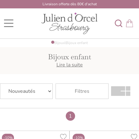
Livraison offerte dès 80€ d'achat
BDK Dome
Bijoux
\
Bijoux enfant
Bijoux enfant
Pour une naissance, un baptême, une communion ou un
Lire la suite
cadeau symbolique, découvrez des bijoux enfant délicats
et accessibles.
Filtres
1
-10%
-10%