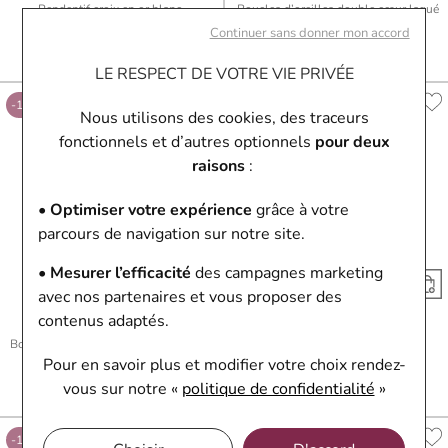
Pendentif croix en or blanc
Boucles d’oreilles double cœur laqué
188,10 €
209 €
en or jaune
Continuer sans donner mon accord
Ou
4x
47.03€
sans frais
116,10 €
129 €
Ou
4x
29.03€
sans frais
LE RESPECT DE VOTRE VIE PRIVÉE
-10%
-10%
Nous utilisons des cookies, des traceurs
fonctionnels et d’autres optionnels
pour deux
raisons
:
• Optimiser votre expérience
grâce à votre
parcours de navigation sur notre site.
• Mesurer l’efficacité
des campagnes marketing
avec nos partenaires et vous proposer des
contenus adaptés.
Just'or
Just'or
Boucles d’oreilles libellule laquée en
Pendentif dauphin en or jaune
Pour en savoir plus et modifier votre choix rendez-
or jaune
202,50 €
225 €
80,10 €
89 €
Ou
4x
50.63€
sans frais
vous
sur notre «
politique de confidentialité
»
Ou
4x
20.03€
sans frais
-10%
-10%