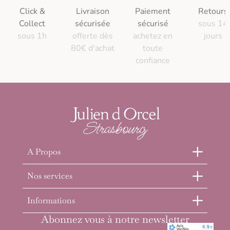
Click &
Livraison
Paiement
Retours
Collect
sécurisée
sécurisé
sous 14
sous 1h
offerte dès
achetez en
jours
80€ d'achat
toute
confiance
A Propos
Nos services
Informations
Abonnez vous à notre newsletter