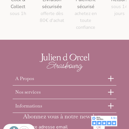
Collect
sécurisée
sécurisé
sous 14
sous 1h
offerte dès
achetez en
jours
80€ d'achat
toute
confiance
A Propos
Nos services
Informations
Abonnez vous à notre newsletter