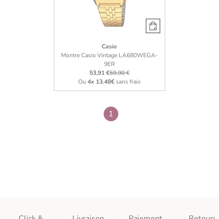
Casio
Montre Casio Vintage LA680WEGA-
9ER
53,91 €
59,90 €
Ou
4x
13.48€
sans frais
1
Click &
Livraison
Paiement
Retours