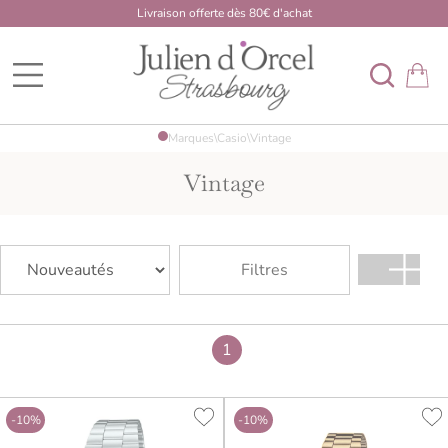
Livraison offerte dès 80€ d'achat
BDK Dome
Marques
Casio
\
\
Vintage
Vintage
Filtres
1
-10%
-10%