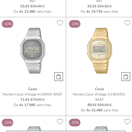
9EF
9EF
53,91 €
59,90 €
62,91 €
69,90 €
Ou
4x
13.48€
sans frais
Ou
4x
15.73€
sans frais
-10%
-10%
Casio
Casio
Montre Casio Vintage A140WE-8AEF
Montre Casio Vintage A140WEG-
71,91 €
79,90 €
9AEF
Ou
4x
17.98€
sans frais
89,91 €
99,90 €
Ou
4x
22.48€
sans frais
-10%
-10%