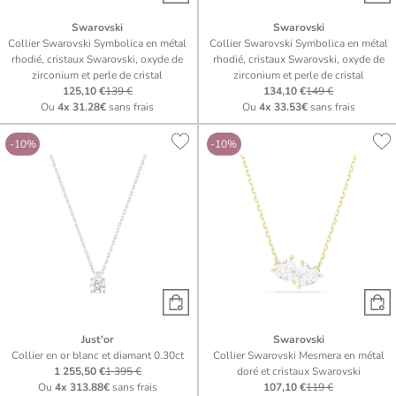
Swarovski
Swarovski
Collier Swarovski Symbolica en métal
Collier Swarovski Symbolica en métal
rhodié, cristaux Swarovski, oxyde de
rhodié, cristaux Swarovski, oxyde de
zirconium et perle de cristal
zirconium et perle de cristal
125,10 €
139 €
134,10 €
149 €
Ou
4x
31.28€
sans frais
Ou
4x
33.53€
sans frais
-10%
-10%
Just'or
Swarovski
Collier en or blanc et diamant 0.30ct
Collier Swarovski Mesmera en métal
1 255,50 €
1 395 €
doré et cristaux Swarovski
Ou
4x
313.88€
sans frais
107,10 €
119 €