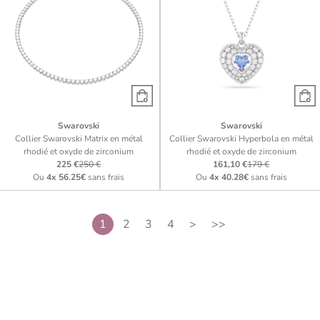
Swarovski
Swarovski
Collier Swarovski Matrix en métal
Collier Swarovski Hyperbola en métal
rhodié et oxyde de zirconium
rhodié et oxyde de zirconium
225 €
250 €
161,10 €
179 €
Ou
4x
56.25€
sans frais
Ou
4x
40.28€
sans frais
1
2
3
4
>
>>