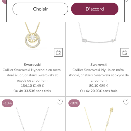
Choisir
D'accord
Swarovski
Swarovski
Collier Swarovski Hyperbola en métal
Collier Swarovski Idyllia en métal
doré à l'or, cristaux Swarovski et
rhodié, cristaux Swarovski et oxyde de
oxyde de zirconium
zirconium
134,10 €
149 €
80,10 €
89 €
Ou
4x
33.53€
sans frais
Ou
4x
20.03€
sans frais
-10%
-10%