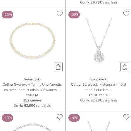
Ou
4x
26.78€
sans frais
-10%
-10%
Swarovski
Swarovski
Collier Swarovski Tennis Una Angelic
Collier Swarovski Meteora en métal
en métal doré et cristaux Swarovski,
rhodié et cristaux
taille M
89,10 €
99 €
252 €
280 €
Ou
4x
22.28€
sans frais
Ou
4x
63.00€
sans frais
-10%
-10%