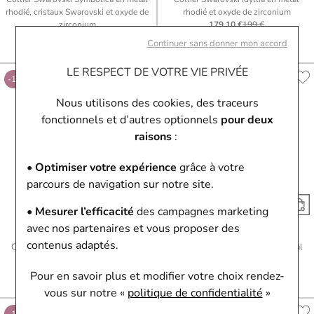
rhodié, cristaux Swarovski et oxyde de
rhodié et oxyde de zirconium
zirconium
179,10 €
199 €
116,10 €
129 €
Ou
4x
44.78€
sans frais
Continuer sans donner mon accord
Ou
4x
29.03€
sans frais
LE RESPECT DE VOTRE VIE PRIVÉE
-10%
-10%
Nous utilisons des cookies, des traceurs
fonctionnels et d’autres optionnels
pour deux
raisons
:
• Optimiser votre expérience
grâce à votre
parcours de navigation sur notre site.
• Mesurer l’efficacité
des campagnes marketing
avec nos partenaires et vous proposer des
Swarovski
Swarovski
contenus adaptés.
Collier Swarovski Chroma en métal
Collier Swarovski Chroma en métal
doré à l'or et cristaux Swarovski
rhodié et cristaux Swarovski
107,10 €
119 €
89,10 €
99 €
Pour en savoir plus et modifier votre choix rendez-
Ou
4x
26.78€
sans frais
Ou
4x
22.28€
sans frais
vous
sur notre «
politique de confidentialité
»
-10%
-10%