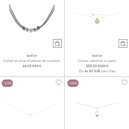
Just'or
Just'or
Collier en acier et pierres de couleurs
Collier satiné en or jaune
44,10 €
49 €
350,10 €
389 €
Ou
4x
87.53€
sans frais
-10%
-10%