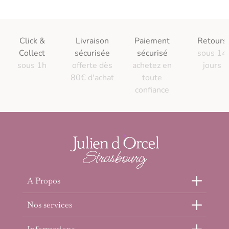
Click &
Livraison
Paiement
Retours
Collect
sécurisée
sécurisé
sous 14
sous 1h
offerte dès
achetez en
jours
80€ d'achat
toute
confiance
A Propos
Nos services