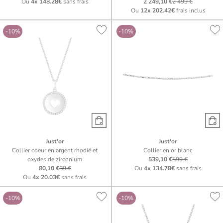
Ou
4x
148.28€
sans frais
2 249,10 €
2 499 €
Ou
12x
202.42€
frais inclus
-10%
-10%
Just'or
Just'or
Collier coeur en argent rhodié et
Collier en or blanc
oxydes de zirconium
539,10 €
599 €
80,10 €
89 €
Ou
4x
134.78€
sans frais
Ou
4x
20.03€
sans frais
-10%
-10%