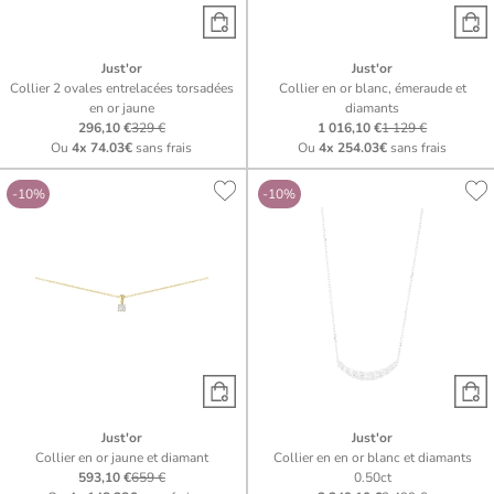
Just'or
Just'or
Collier 2 ovales entrelacées torsadées
Collier en or blanc, émeraude et
en or jaune
diamants
296,10 €
329 €
1 016,10 €
1 129 €
Ou
4x
74.03€
sans frais
Ou
4x
254.03€
sans frais
-10%
-10%
Just'or
Just'or
Collier en or jaune et diamant
Collier en en or blanc et diamants
593,10 €
659 €
0.50ct