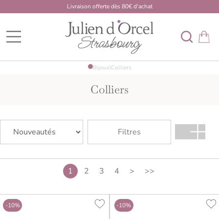
Livraison offerte dès 80€ d'achat
BDK Dome
Bijoux
\
Colliers
Colliers
Filtres
1
2
3
4
>
>>
-10%
-10%