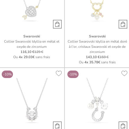
Swarovski
Swarovski
Collier Swarovski Idyllia en métal et
Collier Swarovski Idyllia en métal doré
oxyde de zirconium
à l'or, cristaux Swarovski et oxyde de
116,10 €
129 €
zirconium
Ou
4x
29.03€
sans frais
143,10 €
159 €
Ou
4x
35.78€
sans frais
-10%
-10%