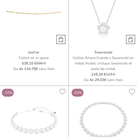
Just'or
Swarovski
Collier en or jaune
Collier Ariana Grande x Swarovski en
539,10 €
599 €
métal rhodié, cristaux Swarovski et
Ou
4x
134.78€
sans frais
perle de cristal
116,10 €
129 €
Ou
4x
29.03€
sans frais
-10%
-10%