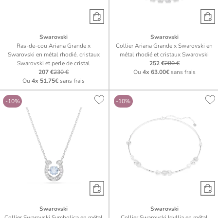
Swarovski
Swarovski
Ras-de-cou Ariana Grande x
Collier Ariana Grande x Swarovski en
Swarovski en métal rhodié, cristaux
métal rhodié et cristaux Swarovski
Swarovski et perle de cristal
252 €
280 €
207 €
230 €
Ou
4x
63.00€
sans frais
Ou
4x
51.75€
sans frais
-10%
-10%
Swarovski
Swarovski
Collier Swarovski Symbolica en métal
Collier Swarovski Idyllia en métal